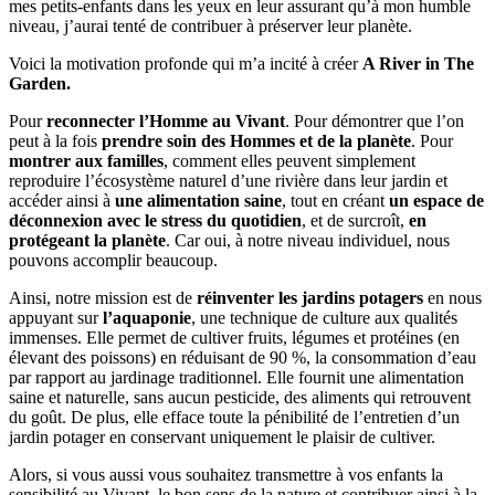
mes petits-enfants dans les yeux en leur assurant qu’à mon humble
niveau, j’aurai tenté de contribuer à préserver leur planète.
Voici la motivation profonde qui m’a incité à créer
A River in The
Garden.
Pour
reconnecter l’Homme au Vivant
. Pour démontrer que l’on
peut à la fois
prendre soin des Hommes et de la planète
. Pour
montrer aux familles
, comment elles peuvent simplement
reproduire l’écosystème naturel d’une rivière dans leur jardin et
accéder ainsi à
une alimentation saine
, tout en créant
un espace de
déconnexion avec le stress du quotidien
, et de surcroît,
en
protégeant la planète
. Car oui, à notre niveau individuel, nous
pouvons accomplir beaucoup.
Ainsi, notre mission est de
réinventer les jardins potagers
en nous
appuyant sur
l’aquaponie
, une technique de culture aux qualités
immenses. Elle permet de cultiver fruits, légumes et protéines (en
élevant des poissons) en réduisant de 90 %, la consommation d’eau
par rapport au jardinage traditionnel. Elle fournit une alimentation
saine et naturelle, sans aucun pesticide, des aliments qui retrouvent
du goût. De plus, elle efface toute la pénibilité de l’entretien d’un
jardin potager en conservant uniquement le plaisir de cultiver.
Alors, si vous aussi vous souhaitez transmettre à vos enfants la
sensibilité au Vivant, le bon sens de la nature et contribuer ainsi à la