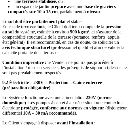
une
terrasse stabilisée
, ou
un espace de jardin
préparé
avec une
base de graviers
compactés sur 10 à 15 cm
, parfaitement
à niveau
.
Le
sol doit être parfaitement plat
et stable.
En cas de
terrasse bois
, le Client doit tenir compte de la
pression
au sol
du système, estimée à environ
500 kg/m²
, et s’assurer de la
compatibilité structurelle de la terrasse (portance, renforts, appuis,
état général). Il est recommandé, en cas de doute, de solliciter un
avis technique structurel
(professionnel qualifié) afin de valider la
capacité portante de la terrasse.
Condition impérative :
le Vendeur ne pourra pas procéder à
l’installation / mise en service si les prérequis de support ci-dessus ne
sont pas préalablement respectés.
9.2 Électricité – 230V – Protection – Gaine enterrée
(préparation obligatoire)
Le Système fonctionne avec une alimentation
230V (norme
domestique)
. Les pompes à eau et à air nécessitent une connexion
électrique
protégée
,
conforme aux normes en vigueur
(disjoncteur
différentiel
10A – 30 mA recommandé
).
Le Client s’engage à disposer
avant l’installation
: