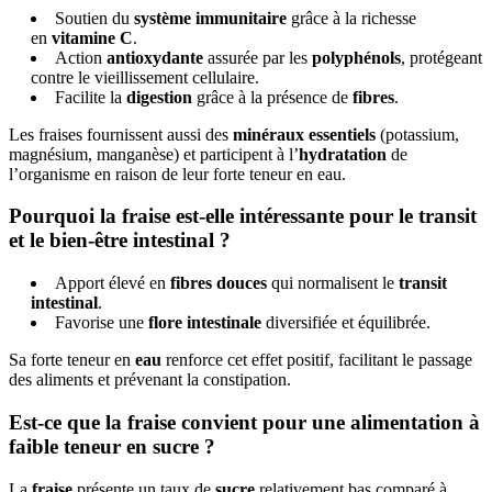
Soutien du
système immunitaire
grâce à la richesse
en
vitamine C
.
Action
antioxydante
assurée par les
polyphénols
, protégeant
contre le vieillissement cellulaire.
Facilite la
digestion
grâce à la présence de
fibres
.
Les fraises fournissent aussi des
minéraux essentiels
(potassium,
magnésium, manganèse) et participent à l’
hydratation
de
l’organisme en raison de leur forte teneur en eau.
Pourquoi la fraise est-elle intéressante pour le transit
et le bien-être intestinal ?
Apport élevé en
fibres douces
qui normalisent le
transit
intestinal
.
Favorise une
flore intestinale
diversifiée et équilibrée.
Sa forte teneur en
eau
renforce cet effet positif, facilitant le passage
des aliments et prévenant la constipation.
Est-ce que la fraise convient pour une alimentation à
faible teneur en sucre ?
La
fraise
présente un taux de
sucre
relativement bas comparé à