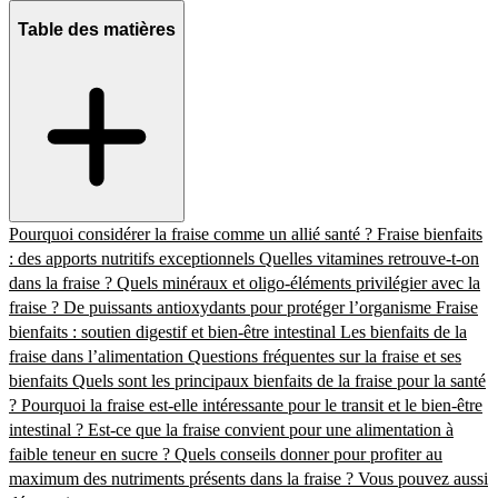
Table des matières
Pourquoi considérer la fraise comme un allié santé ?
Fraise bienfaits
: des apports nutritifs exceptionnels
Quelles vitamines retrouve-t-on
dans la fraise ?
Quels minéraux et oligo-éléments privilégier avec la
fraise ?
De puissants antioxydants pour protéger l’organisme
Fraise
bienfaits : soutien digestif et bien-être intestinal
Les bienfaits de la
fraise dans l’alimentation
Questions fréquentes sur la fraise et ses
bienfaits
Quels sont les principaux bienfaits de la fraise pour la santé
?
Pourquoi la fraise est-elle intéressante pour le transit et le bien-être
intestinal ?
Est-ce que la fraise convient pour une alimentation à
faible teneur en sucre ?
Quels conseils donner pour profiter au
maximum des nutriments présents dans la fraise ?
Vous pouvez aussi