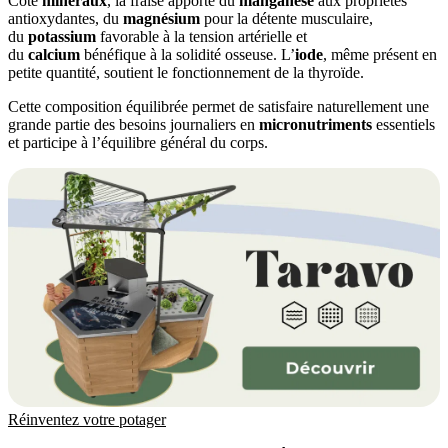
Côté
minéraux
, la fraise apporte du
manganèse
aux propriétés
antioxydantes, du
magnésium
pour la détente musculaire,
du
potassium
favorable à la tension artérielle et
du
calcium
bénéfique à la solidité osseuse. L’
iode
, même présent en
petite quantité, soutient le fonctionnement de la thyroïde.
Cette composition équilibrée permet de satisfaire naturellement une
grande partie des besoins journaliers en
micronutriments
essentiels
et participe à l’équilibre général du corps.
Réinventez votre potager