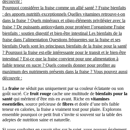
découvrir :
Pourquoi considérer la fraise comme un allié santé ?
Fraise bienfaits
: des apports nutritifs exceptionnels
Quelles vitamines retrouve-t-on
dans la fraise ?
Quels minéraux et oligo-éléments privilégier avec la
fraise ?
De puissants antioxydants pour protéger l’organisme
Fraise
bienfaits : soutien digestif et bien-être intestinal
Les bienfaits de la
fraise dans l’alimentation
Questions fréquentes sur la fraise et ses
bienfaits
Quels sont les principaux bienfaits de la fraise pour la santé
?
Pourquoi la fraise est-elle intéressante pour le transit et le bien-être
intestinal ?
Est-ce que la fraise convient pour une alimentation à
faible teneur en sucre ?
Quels conseils donner pour profiter au
maximum des nutriments présents dans la fraise ?
Vous pouvez aussi
découvrir :
La
fraise
ne séduit pas uniquement par sa couleur éclatante ou son
goût sucré. Ce
fruit rouge
cache une multitude de
bienfaits pour la
santé
qui méritent d’être mis en avant. Riche en
vitamines
essentielles
, source précieuse de
fibres
et dotée d’une très faible
teneur en calories, la fraise a vraiment tout pour plaire. Explorons
ensemble pourquoi ce petit fruit s’invite si souvent sur la table des
adeptes de nutrition saine et naturelle.
Si vous souhaitez en savoir plus sur le sujet, vous pouvez également