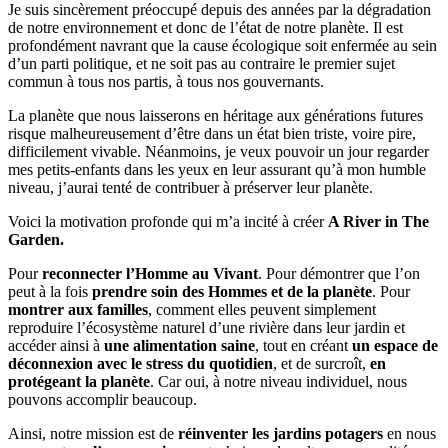
Je suis sincèrement préoccupé depuis des années par la dégradation
de notre environnement et donc de l’état de notre planète. Il est
profondément navrant que la cause écologique soit enfermée au sein
d’un parti politique, et ne soit pas au contraire le premier sujet
commun à tous nos partis, à tous nos gouvernants.
La planète que nous laisserons en héritage aux générations futures
risque malheureusement d’être dans un état bien triste, voire pire,
difficilement vivable. Néanmoins, je veux pouvoir un jour regarder
mes petits-enfants dans les yeux en leur assurant qu’à mon humble
niveau, j’aurai tenté de contribuer à préserver leur planète.
Voici la motivation profonde qui m’a incité à créer
A River in The
Garden.
Pour
reconnecter l’Homme au Vivant
. Pour démontrer que l’on
peut à la fois
prendre soin des Hommes et de la planète
. Pour
montrer aux familles
, comment elles peuvent simplement
reproduire l’écosystème naturel d’une rivière dans leur jardin et
accéder ainsi à
une alimentation saine
, tout en créant
un espace de
déconnexion avec le stress du quotidien
, et de surcroît,
en
protégeant la planète
. Car oui, à notre niveau individuel, nous
pouvons accomplir beaucoup.
Ainsi, notre mission est de
réinventer les jardins potagers
en nous