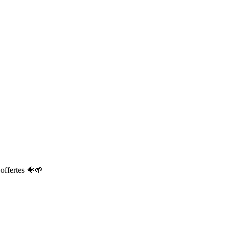
offertes 🐠🌱