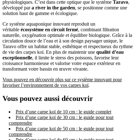
physiologiques. C’est dans cette optique que le système
Taravo
,
développé par
a river in the garden
, se positionne comme une
solution haut de gamme et écologique.
Ce système aquaponique innovant reproduit un
véritable
écosystème en circuit fermé
, combinant filtration
naturelle, oxygénation optimale et équilibre biologique. Grâce à la
circulation douce de l’eau et à son design paysager unique, le
Taravo offre un habitat stable, esthétique et respectueux du rythme
de vie des carpes koï. En plus de maintenir une
qualité d’eau
exceptionnelle
, il limite le stress des poissons, favorise leur
croissance harmonieuse et valorise votre espace extérieur en
transformant votre bassin en œuvre vivante.
Vous pouvez en découvrir plus sur ce système innovant pour
favoriser l’environnement de vos carpes koï
.
Vous pouvez aussi découvrir
Prix d’une carpe koï de 10 cm : le guide complet
Prix d’une carpe koï de 30 cm : le guide pour tout
comprendre
Prix d’une carpe koï de 50 cm : le guide pour tout
comprendre
Prix d’une carpe koï de 60 cm : le guide pour tout