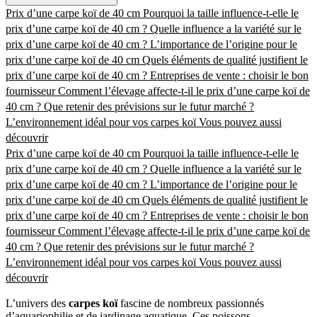
Prix d’une carpe koï de 40 cm
Pourquoi la taille influence-t-elle le
prix d’une carpe koï de 40 cm ?
Quelle influence a la variété sur le
prix d’une carpe koï de 40 cm ?
L’importance de l’origine pour le
prix d’une carpe koï de 40 cm
Quels éléments de qualité justifient le
prix d’une carpe koï de 40 cm ?
Entreprises de vente : choisir le bon
fournisseur
Comment l’élevage affecte-t-il le prix d’une carpe koï de
40 cm ?
Que retenir des prévisions sur le futur marché ?
L’environnement idéal pour vos carpes koï
Vous pouvez aussi
découvrir
Prix d’une carpe koï de 40 cm
Pourquoi la taille influence-t-elle le
prix d’une carpe koï de 40 cm ?
Quelle influence a la variété sur le
prix d’une carpe koï de 40 cm ?
L’importance de l’origine pour le
prix d’une carpe koï de 40 cm
Quels éléments de qualité justifient le
prix d’une carpe koï de 40 cm ?
Entreprises de vente : choisir le bon
fournisseur
Comment l’élevage affecte-t-il le prix d’une carpe koï de
40 cm ?
Que retenir des prévisions sur le futur marché ?
L’environnement idéal pour vos carpes koï
Vous pouvez aussi
découvrir
L’univers des
carpes koï
fascine de nombreux passionnés
d’aquariophilie et de jardinage aquatique. Ces poissons