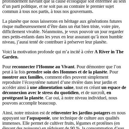
profondément navrant que la cause écologique soit enfermée au sein
d’un parti politique, et ne soit pas au contraire le premier sujet
commun à tous nos partis, à tous nos gouvernants.
La planète que nous laisserons en héritage aux générations futures
risque malheureusement d’être dans un état bien triste, voire pire,
difficilement vivable. Néanmoins, je veux pouvoir un jour regarder
mes petits-enfants dans les yeux en leur assurant qu’à mon humble
niveau, j’aurai tenté de contribuer à préserver leur planète.
Voici la motivation profonde qui m’a incité à créer
A River in The
Garden.
Pour
reconnecter l’Homme au Vivant
. Pour démontrer que l’on
peut à la fois
prendre soin des Hommes et de la planète
. Pour
montrer aux familles
, comment elles peuvent simplement
reproduire l’écosystème naturel d’une rivière dans leur jardin et
accéder ainsi à
une alimentation saine
, tout en créant
un espace de
déconnexion avec le stress du quotidien
, et de surcroît,
en
protégeant la planète
. Car oui, à notre niveau individuel, nous
pouvons accomplir beaucoup.
Ainsi, notre mission est de
réinventer les jardins potagers
en nous
appuyant sur
l’aquaponie
, une technique de culture aux qualités
immenses. Elle permet de cultiver fruits, légumes et protéines (en
élevant des poissons) en réduisant de 90 %, la consommation d’eau