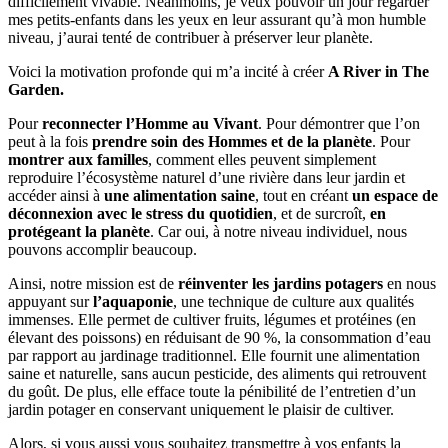
difficilement vivable. Néanmoins, je veux pouvoir un jour regarder
mes petits-enfants dans les yeux en leur assurant qu’à mon humble
niveau, j’aurai tenté de contribuer à préserver leur planète.
Voici la motivation profonde qui m’a incité à créer
A River in The
Garden.
Pour
reconnecter l’Homme au Vivant
. Pour démontrer que l’on
peut à la fois
prendre soin des Hommes et de la planète
. Pour
montrer aux familles
, comment elles peuvent simplement
reproduire l’écosystème naturel d’une rivière dans leur jardin et
accéder ainsi à
une alimentation saine
, tout en créant
un espace de
déconnexion avec le stress du quotidien
, et de surcroît,
en
protégeant la planète
. Car oui, à notre niveau individuel, nous
pouvons accomplir beaucoup.
Ainsi, notre mission est de
réinventer les jardins potagers
en nous
appuyant sur
l’aquaponie
, une technique de culture aux qualités
immenses. Elle permet de cultiver fruits, légumes et protéines (en
élevant des poissons) en réduisant de 90 %, la consommation d’eau
par rapport au jardinage traditionnel. Elle fournit une alimentation
saine et naturelle, sans aucun pesticide, des aliments qui retrouvent
du goût. De plus, elle efface toute la pénibilité de l’entretien d’un
jardin potager en conservant uniquement le plaisir de cultiver.
Alors, si vous aussi vous souhaitez transmettre à vos enfants la