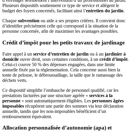
d’envisager sereinement l’intervention d’un professionnel au jardin.
Plusieurs dispositifs soutiennent ce type de service et allègent le
budget des foyers concernés, facilitant ainsi l’
entretien du jardin
.
Chaque
subvention
ou aide a ses propres critères. Il convient donc
d’identifier précisément celle qui correspond à la situation de la
personne concernée, afin de maximiser les avantages possibles.
Crédit d’impôt pour les petits travaux de jardinage
Faire appel à un
service d’entretien de jardin
ou à un
jardinier à
domicile
ouvre droit, sous certaines conditions, à un
crédit d’impôt
.
Celui-ci couvre 50 % des dépenses engagées, dans une limite
annuelle fixée par la réglementation. Cela concerne aussi bien la
tonte de pelouse, le débroussaillage, la taille que le ramassage des
déchets verts.
Ce dispositif simplifie l’embauche de personnel qualifié, car les
prestations facturées par une structure agréée «
services à la
personne
» sont automatiquement éligibles. Les
personnes âgées
imposables
récupèrent une partie des sommes via leur déclaration
annuelle, tandis que les non-imposables bénéficient d’un
remboursement équivalent.
Allocation personnalisée d’autonomie (apa) et