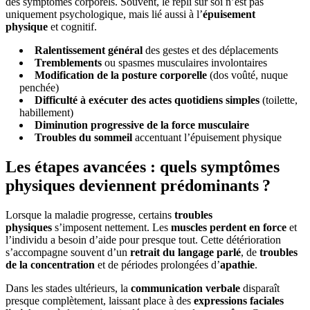
des symptômes corporels. Souvent, le repli sur soi n’est pas
uniquement psychologique, mais lié aussi à l’
épuisement
physique
et cognitif.
Ralentissement général
des gestes et des déplacements
Tremblements
ou spasmes musculaires involontaires
Modification de la posture corporelle
(dos voûté, nuque
penchée)
Difficulté à exécuter des actes quotidiens simples
(toilette,
habillement)
Diminution progressive de la force musculaire
Troubles du sommeil
accentuant l’épuisement physique
Les étapes avancées : quels symptômes
physiques deviennent prédominants ?
Lorsque la maladie progresse, certains
troubles
physiques
s’imposent nettement. Les
muscles perdent en force
et
l’individu a besoin d’aide pour presque tout. Cette détérioration
s’accompagne souvent d’un
retrait du langage parlé
, de
troubles
de la concentration
et de périodes prolongées d’
apathie
.
Dans les stades ultérieurs, la
communication verbale
disparaît
presque complètement, laissant place à des
expressions faciales