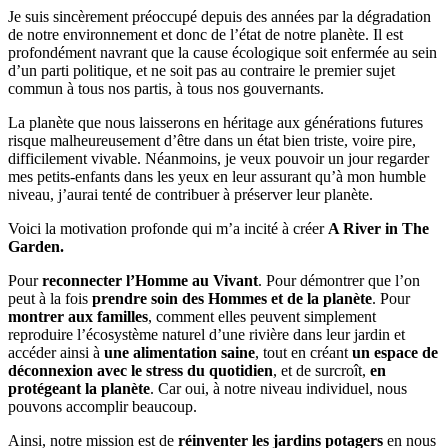
Je suis sincèrement préoccupé depuis des années par la dégradation
de notre environnement et donc de l’état de notre planète. Il est
profondément navrant que la cause écologique soit enfermée au sein
d’un parti politique, et ne soit pas au contraire le premier sujet
commun à tous nos partis, à tous nos gouvernants.
La planète que nous laisserons en héritage aux générations futures
risque malheureusement d’être dans un état bien triste, voire pire,
difficilement vivable. Néanmoins, je veux pouvoir un jour regarder
mes petits-enfants dans les yeux en leur assurant qu’à mon humble
niveau, j’aurai tenté de contribuer à préserver leur planète.
Voici la motivation profonde qui m’a incité à créer
A River in The
Garden.
Pour
reconnecter l’Homme au Vivant
. Pour démontrer que l’on
peut à la fois
prendre soin des Hommes et de la planète
. Pour
montrer aux familles
, comment elles peuvent simplement
reproduire l’écosystème naturel d’une rivière dans leur jardin et
accéder ainsi à
une alimentation saine
, tout en créant
un espace de
déconnexion avec le stress du quotidien
, et de surcroît,
en
protégeant la planète
. Car oui, à notre niveau individuel, nous
pouvons accomplir beaucoup.
Ainsi, notre mission est de
réinventer les jardins potagers
en nous