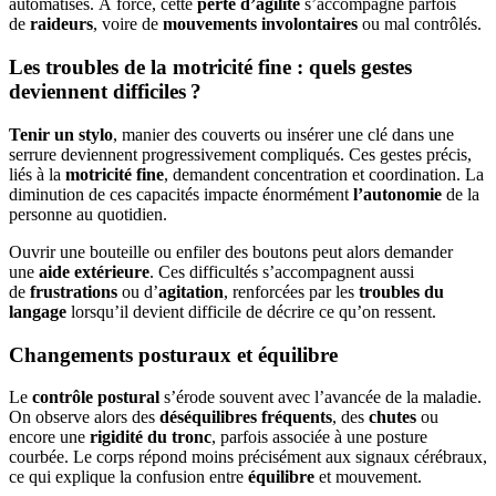
automatisés. À force, cette
perte d’agilité
s’accompagne parfois
de
raideurs
, voire de
mouvements involontaires
ou mal contrôlés.
Les troubles de la motricité fine : quels gestes
deviennent difficiles ?
Tenir un stylo
, manier des couverts ou insérer une clé dans une
serrure deviennent progressivement compliqués. Ces gestes précis,
liés à la
motricité fine
, demandent concentration et coordination. La
diminution de ces capacités impacte énormément
l’autonomie
de la
personne au quotidien.
Ouvrir une bouteille ou enfiler des boutons peut alors demander
une
aide extérieure
. Ces difficultés s’accompagnent aussi
de
frustrations
ou d’
agitation
, renforcées par les
troubles du
langage
lorsqu’il devient difficile de décrire ce qu’on ressent.
Changements posturaux et équilibre
Le
contrôle postural
s’érode souvent avec l’avancée de la maladie.
On observe alors des
déséquilibres fréquents
, des
chutes
ou
encore une
rigidité du tronc
, parfois associée à une posture
courbée. Le corps répond moins précisément aux signaux cérébraux,
ce qui explique la confusion entre
équilibre
et mouvement.