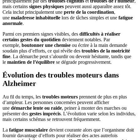
principalement par des
troubles cognitifs
et
troubles de l’humeur
,
mais certains
signes physiques
peuvent aussi apparaître assez tôt.
Cela inclut principalement une
perte de la coordination
,
une
maladresse inhabituelle
lors de tâches simples et une
fatigue
anormale
.
Parmi ces premiers signes visibles, des
difficultés à réaliser
certains gestes du quotidien
deviennent notables. Par
exemple,
boutonner une chemise
ou écrire à la main demande
soudain plus d’efforts, ce qui révèle des
troubles de la motricité
fine
. La démarche peut s’alourdir ou devenir hésitante, tandis que
le
maintien de l’équilibre
se dégrade progressivement.
Évolution des troubles moteurs dans
Alzheimer
Au fil du temps, les
troubles moteurs
prennent de plus en plus
d’ampleur. Les personnes concernées peuvent afficher
une
démarche lente ou raide
, peiner à monter des marches ou
présenter des
gestes imprécis
. L’évolution varie selon les individus,
mais certains schémas se retrouvent fréquemment.
La
fatigue musculaire
devient courante alors que l’organisme doit
fournir davantage d’efforts pour réaliser des actes autrefois