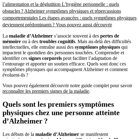
l’alimentation et la déglutition
L’hygiène personnelle : quels
obstacles ?
Alzheimer symptômes physiques et répercussions
comportementales
Les étapes avancées : quels symptômes physiques
deviennent prédominants ?
Vous pouvez aussi découvrir
La
maladie d’Alzheimer
s’associe souvent à des
pertes de
mémoire
ou à des
troubles cognitifs
. Mais au-delà des difficultés
intellectuelles, elle entraîne aussi des
symptômes physiques
qui
impactent le quotidien des personnes touchées. Comprendre et
identifier ces
signes corporels
peut faciliter l’adaptation de
l’entourage et apporter un soutien efficace. Quels sont donc ces
symptômes physiques qui accompagnent Alzheimer et comment
évoluent-ils ?
Vous pouvez également découvrir notre guide complet pour savoir
reconnaître les premiers signes de la maladie
.
Quels sont les premiers symptômes
physiques chez une personne atteinte
d’Alzheimer ?
Les débuts de la
maladie d’Alzheimer
se manifestent