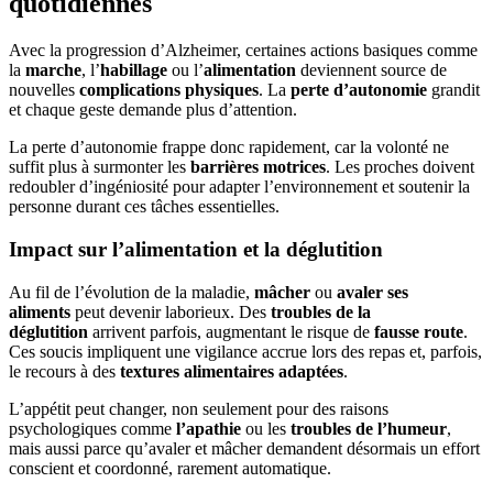
quotidiennes
Avec la progression d’Alzheimer, certaines actions basiques comme
la
marche
, l’
habillage
ou l’
alimentation
deviennent source de
nouvelles
complications physiques
. La
perte d’autonomie
grandit
et chaque geste demande plus d’attention.
La perte d’autonomie frappe donc rapidement, car la volonté ne
suffit plus à surmonter les
barrières motrices
. Les proches doivent
redoubler d’ingéniosité pour adapter l’environnement et soutenir la
personne durant ces tâches essentielles.
Impact sur l’alimentation et la déglutition
Au fil de l’évolution de la maladie,
mâcher
ou
avaler ses
aliments
peut devenir laborieux. Des
troubles de la
déglutition
arrivent parfois, augmentant le risque de
fausse route
.
Ces soucis impliquent une vigilance accrue lors des repas et, parfois,
le recours à des
textures alimentaires adaptées
.
L’appétit peut changer, non seulement pour des raisons
psychologiques comme
l’apathie
ou les
troubles de l’humeur
,
mais aussi parce qu’avaler et mâcher demandent désormais un effort
conscient et coordonné, rarement automatique.