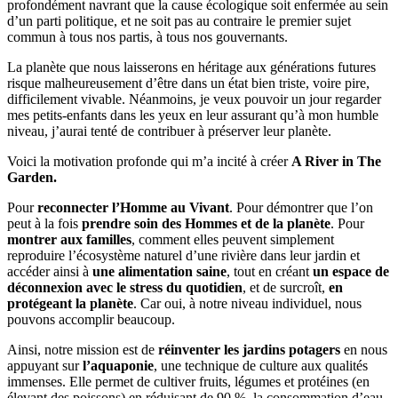
profondément navrant que la cause écologique soit enfermée au sein
d’un parti politique, et ne soit pas au contraire le premier sujet
commun à tous nos partis, à tous nos gouvernants.
La planète que nous laisserons en héritage aux générations futures
risque malheureusement d’être dans un état bien triste, voire pire,
difficilement vivable. Néanmoins, je veux pouvoir un jour regarder
mes petits-enfants dans les yeux en leur assurant qu’à mon humble
niveau, j’aurai tenté de contribuer à préserver leur planète.
Voici la motivation profonde qui m’a incité à créer
A River in The
Garden.
Pour
reconnecter l’Homme au Vivant
. Pour démontrer que l’on
peut à la fois
prendre soin des Hommes et de la planète
. Pour
montrer aux familles
, comment elles peuvent simplement
reproduire l’écosystème naturel d’une rivière dans leur jardin et
accéder ainsi à
une alimentation saine
, tout en créant
un espace de
déconnexion avec le stress du quotidien
, et de surcroît,
en
protégeant la planète
. Car oui, à notre niveau individuel, nous
pouvons accomplir beaucoup.
Ainsi, notre mission est de
réinventer les jardins potagers
en nous
appuyant sur
l’aquaponie
, une technique de culture aux qualités
immenses. Elle permet de cultiver fruits, légumes et protéines (en
élevant des poissons) en réduisant de 90 %, la consommation d’eau