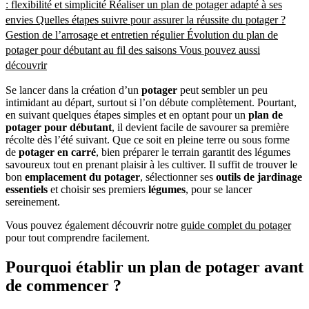
: flexibilité et simplicité
Réaliser un plan de potager adapté à ses
envies
Quelles étapes suivre pour assurer la réussite du potager ?
Gestion de l’arrosage et entretien régulier
Évolution du plan de
potager pour débutant au fil des saisons
Vous pouvez aussi
découvrir
Se lancer dans la création d’un
potager
peut sembler un peu
intimidant au départ, surtout si l’on débute complètement. Pourtant,
en suivant quelques étapes simples et en optant pour un
plan de
potager pour débutant
, il devient facile de savourer sa première
récolte dès l’été suivant. Que ce soit en pleine terre ou sous forme
de
potager en carré
, bien préparer le terrain garantit des légumes
savoureux tout en prenant plaisir à les cultiver. Il suffit de trouver le
bon
emplacement du potager
, sélectionner ses
outils de jardinage
essentiels
et choisir ses premiers
légumes
, pour se lancer
sereinement.
Vous pouvez également découvrir notre
guide complet du potager
pour tout comprendre facilement.
Pourquoi établir un plan de potager avant
de commencer ?