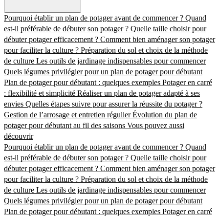
Pourquoi établir un plan de potager avant de commencer ?
Quand
est-il préférable de débuter son potager ?
Quelle taille choisir pour
débuter potager efficacement ?
Comment bien aménager son potager
pour faciliter la culture ?
Préparation du sol et choix de la méthode
de culture
Les outils de jardinage indispensables pour commencer
Quels légumes privilégier pour un plan de potager pour débutant
Plan de potager pour débutant : quelques exemples
Potager en carré
: flexibilité et simplicité
Réaliser un plan de potager adapté à ses
envies
Quelles étapes suivre pour assurer la réussite du potager ?
Gestion de l’arrosage et entretien régulier
Évolution du plan de
potager pour débutant au fil des saisons
Vous pouvez aussi
découvrir
Pourquoi établir un plan de potager avant de commencer ?
Quand
est-il préférable de débuter son potager ?
Quelle taille choisir pour
débuter potager efficacement ?
Comment bien aménager son potager
pour faciliter la culture ?
Préparation du sol et choix de la méthode
de culture
Les outils de jardinage indispensables pour commencer
Quels légumes privilégier pour un plan de potager pour débutant
Plan de potager pour débutant : quelques exemples
Potager en carré