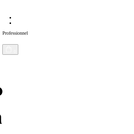
Presse
Journal du vivant
Professionnel
0