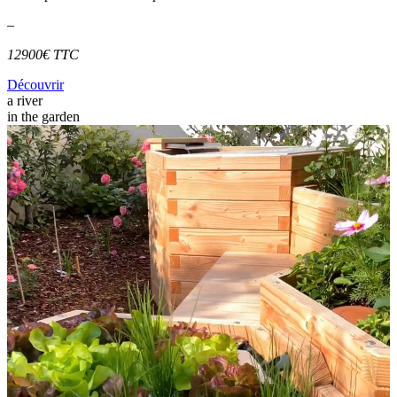
–
12900€ TTC
Découvrir
a river
in the garden