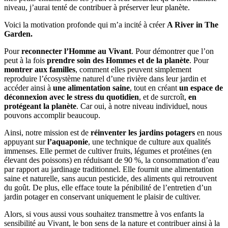
niveau, j’aurai tenté de contribuer à préserver leur planète.
Voici la motivation profonde qui m’a incité à créer
A River in The
Garden.
Pour
reconnecter l’Homme au Vivant
. Pour démontrer que l’on
peut à la fois
prendre soin des Hommes et de la planète
. Pour
montrer aux familles
, comment elles peuvent simplement
reproduire l’écosystème naturel d’une rivière dans leur jardin et
accéder ainsi à
une alimentation saine
, tout en créant
un espace de
déconnexion avec le stress du quotidien
, et de surcroît,
en
protégeant la planète
. Car oui, à notre niveau individuel, nous
pouvons accomplir beaucoup.
Ainsi, notre mission est de
réinventer les jardins potagers
en nous
appuyant sur
l’aquaponie
, une technique de culture aux qualités
immenses. Elle permet de cultiver fruits, légumes et protéines (en
élevant des poissons) en réduisant de 90 %, la consommation d’eau
par rapport au jardinage traditionnel. Elle fournit une alimentation
saine et naturelle, sans aucun pesticide, des aliments qui retrouvent
du goût. De plus, elle efface toute la pénibilité de l’entretien d’un
jardin potager en conservant uniquement le plaisir de cultiver.
Alors, si vous aussi vous souhaitez transmettre à vos enfants la
sensibilité au Vivant, le bon sens de la nature et contribuer ainsi à la