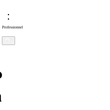
Presse
Journal du vivant
Professionnel
0