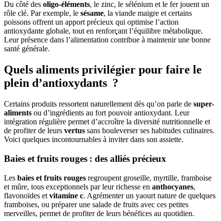
Du côté des
oligo-éléments
, le zinc, le sélénium et le fer jouent un
rôle clé. Par exemple, le
sésame
, la viande maigre et certains
poissons offrent un apport précieux qui optimise l’action
antioxydante globale, tout en renforçant l’équilibre métabolique.
Leur présence dans l’alimentation contribue à maintenir une bonne
santé générale.
Quels aliments privilégier pour faire le
plein d’antioxydants ?
Certains produits ressortent naturellement dès qu’on parle de
super-
aliments
ou d’ingrédients au fort pouvoir antioxydant. Leur
intégration régulière permet d’accroître la diversité nutritionnelle et
de profiter de leurs
vertus
sans bouleverser ses habitudes culinaires.
Voici quelques incontournables à inviter dans son assiette.
Baies et fruits rouges : des alliés précieux
Les
baies et fruits rouges
regroupent groseille, myrtille, framboise
et mûre, tous exceptionnels par leur richesse en
anthocyanes
,
flavonoïdes et
vitamine c
. Agrémenter un yaourt nature de quelques
framboises, ou préparer une salade de fruits avec ces petites
merveilles, permet de profiter de leurs bénéfices au quotidien.