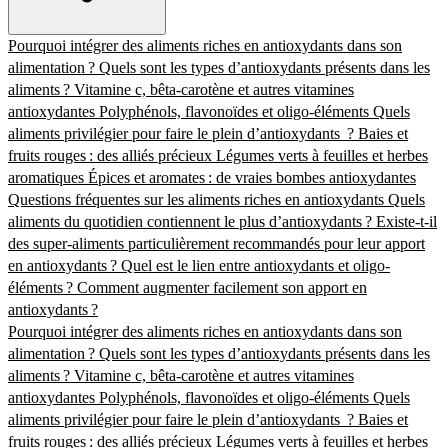
Pourquoi intégrer des aliments riches en antioxydants dans son
alimentation ?
Quels sont les types d’antioxydants présents dans les
aliments ?
Vitamine c, bêta-carotène et autres vitamines
antioxydantes
Polyphénols, flavonoïdes et oligo-éléments
Quels
aliments privilégier pour faire le plein d’antioxydants ?
Baies et
fruits rouges : des alliés précieux
Légumes verts à feuilles et herbes
aromatiques
Épices et aromates : de vraies bombes antioxydantes
Questions fréquentes sur les aliments riches en antioxydants
Quels
aliments du quotidien contiennent le plus d’antioxydants ?
Existe-t-il
des super-aliments particulièrement recommandés pour leur apport
en antioxydants ?
Quel est le lien entre antioxydants et oligo-
éléments ?
Comment augmenter facilement son apport en
antioxydants ?
Pourquoi intégrer des aliments riches en antioxydants dans son
alimentation ?
Quels sont les types d’antioxydants présents dans les
aliments ?
Vitamine c, bêta-carotène et autres vitamines
antioxydantes
Polyphénols, flavonoïdes et oligo-éléments
Quels
aliments privilégier pour faire le plein d’antioxydants ?
Baies et
fruits rouges : des alliés précieux
Légumes verts à feuilles et herbes