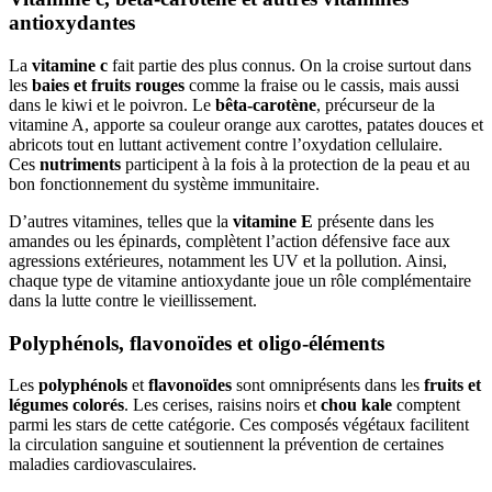
antioxydantes
La
vitamine c
fait partie des plus connus. On la croise surtout dans
les
baies et fruits rouges
comme la fraise ou le cassis, mais aussi
dans le kiwi et le poivron. Le
bêta-carotène
, précurseur de la
vitamine A, apporte sa couleur orange aux carottes, patates douces et
abricots tout en luttant activement contre l’oxydation cellulaire.
Ces
nutriments
participent à la fois à la protection de la peau et au
bon fonctionnement du système immunitaire.
D’autres vitamines, telles que la
vitamine E
présente dans les
amandes ou les épinards, complètent l’action défensive face aux
agressions extérieures, notamment les UV et la pollution. Ainsi,
chaque type de vitamine antioxydante joue un rôle complémentaire
dans la lutte contre le vieillissement.
Polyphénols, flavonoïdes et oligo-éléments
Les
polyphénols
et
flavonoïdes
sont omniprésents dans les
fruits et
légumes colorés
. Les cerises, raisins noirs et
chou kale
comptent
parmi les stars de cette catégorie. Ces composés végétaux facilitent
la circulation sanguine et soutiennent la prévention de certaines
maladies cardiovasculaires.