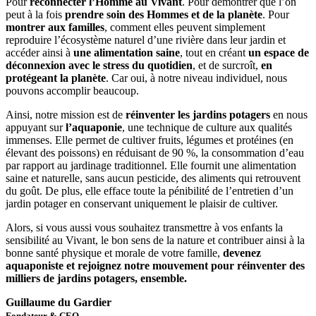
Pour
reconnecter l’Homme au Vivant
. Pour démontrer que l’on
peut à la fois
prendre soin des Hommes et de la planète
. Pour
montrer aux familles
, comment elles peuvent simplement
reproduire l’écosystème naturel d’une rivière dans leur jardin et
accéder ainsi à
une alimentation saine
, tout en créant
un espace de
déconnexion avec le stress du quotidien
, et de surcroît,
en
protégeant la planète
. Car oui, à notre niveau individuel, nous
pouvons accomplir beaucoup.
Ainsi, notre mission est de
réinventer les jardins potagers
en nous
appuyant sur
l’aquaponie
, une technique de culture aux qualités
immenses. Elle permet de cultiver fruits, légumes et protéines (en
élevant des poissons) en réduisant de 90 %, la consommation d’eau
par rapport au jardinage traditionnel. Elle fournit une alimentation
saine et naturelle, sans aucun pesticide, des aliments qui retrouvent
du goût. De plus, elle efface toute la pénibilité de l’entretien d’un
jardin potager en conservant uniquement le plaisir de cultiver.
Alors, si vous aussi vous souhaitez transmettre à vos enfants la
sensibilité au Vivant, le bon sens de la nature et contribuer ainsi à la
bonne santé physique et morale de votre famille,
devenez
aquaponiste et rejoignez notre mouvement pour réinventer des
milliers de jardins potagers, ensemble.
Guillaume du Gardier
Fondateur & CEO