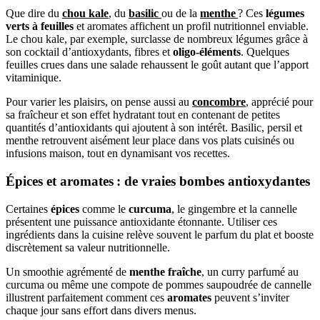
Que dire du
chou kale
, du
basilic
ou de la
menthe
? Ces
légumes
verts à feuilles
et aromates affichent un profil nutritionnel enviable.
Le chou kale, par exemple, surclasse de nombreux légumes grâce à
son cocktail d’antioxydants, fibres et
oligo-éléments
. Quelques
feuilles crues dans une salade rehaussent le goût autant que l’apport
vitaminique.
Pour varier les plaisirs, on pense aussi au
concombre
, apprécié pour
sa fraîcheur et son effet hydratant tout en contenant de petites
quantités d’antioxidants qui ajoutent à son intérêt. Basilic, persil et
menthe retrouvent aisément leur place dans vos plats cuisinés ou
infusions maison, tout en dynamisant vos recettes.
Épices et aromates : de vraies bombes antioxydantes
Certaines
épices
comme le
curcuma
, le gingembre et la cannelle
présentent une puissance antioxidante étonnante. Utiliser ces
ingrédients dans la cuisine relève souvent le parfum du plat et booste
discrètement sa valeur nutritionnelle.
Un smoothie agrémenté de
menthe fraîche
, un curry parfumé au
curcuma ou même une compote de pommes saupoudrée de cannelle
illustrent parfaitement comment ces
aromates
peuvent s’inviter
chaque jour sans effort dans divers menus.