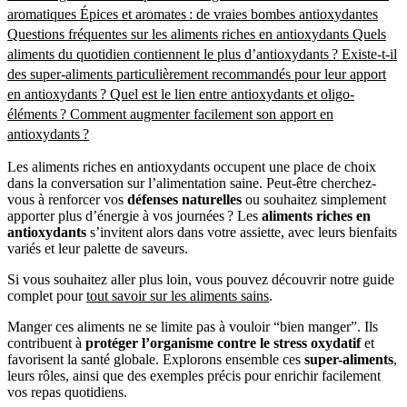
aromatiques
Épices et aromates : de vraies bombes antioxydantes
Questions fréquentes sur les aliments riches en antioxydants
Quels
aliments du quotidien contiennent le plus d’antioxydants ?
Existe-t-il
des super-aliments particulièrement recommandés pour leur apport
en antioxydants ?
Quel est le lien entre antioxydants et oligo-
éléments ?
Comment augmenter facilement son apport en
antioxydants ?
Les aliments riches en antioxydants occupent une place de choix
dans la conversation sur l’alimentation saine. Peut-être cherchez-
vous à renforcer vos
défenses naturelles
ou souhaitez simplement
apporter plus d’énergie à vos journées ? Les
aliments riches en
antioxydants
s’invitent alors dans votre assiette, avec leurs bienfaits
variés et leur palette de saveurs.
Si vous souhaitez aller plus loin, vous pouvez découvrir notre guide
complet pour
tout savoir sur les aliments sains
.
Manger ces aliments ne se limite pas à vouloir “bien manger”. Ils
contribuent à
protéger l’organisme contre le stress oxydatif
et
favorisent la santé globale. Explorons ensemble ces
super-aliments
,
leurs rôles, ainsi que des exemples précis pour enrichir facilement
vos repas quotidiens.