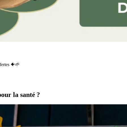
fertes 🐠🌱
our la santé ?