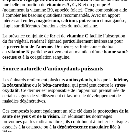
une belle proportion de
vitamines A, C, K
et du groupe B
(notamment la vitamine B9, appelée folate). Cette composition aide
à combler les besoins quotidiens recommandés. Avec un apport
intéressant en
fer, magnésium, calcium, potassium
et manganèse,
il agit sur différentes fonctions clés du métabolisme.
La présence conjointe de
fer
et de
vitamine C
facilite l’absorption
du fer végétal, rendant l’épinard particulièrement intéressant pour
la
prévention de l’anémie
. De même, sa forte concentration
en
vitamine K
participe activement au maintien d’une
bonne santé
osseuse
et à la coagulation sanguine.
Source naturelle d’antioxydants puissants
Les épinards renferment plusieurs
antioxydants
, tels que la
lutéine,
la zéaxanthine
ou le
bêta-carotène
, qui protègent contre le
stress
oxydatif
. Ce dernier est responsable de l’apparition prématurée de
certains signes de vieillissement et favorise le développement de
maladies dégénératives.
Ces composés jouent également un rôle clé dans la
protection de la
santé des yeux et de la vision
. En réduisant les dommages
provoqués par les radicaux libres, ils contribuent à limiter les risques
associés à la cataracte ou à la
dégénérescence maculaire liée à