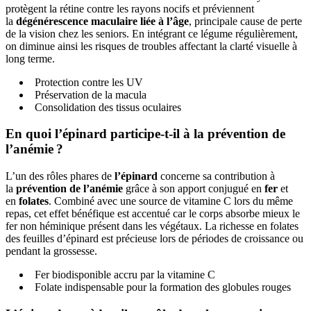
protègent la rétine contre les rayons nocifs et préviennent
la
dégénérescence maculaire liée à l’âge
, principale cause de perte
de la vision chez les seniors. En intégrant ce légume régulièrement,
on diminue ainsi les risques de troubles affectant la clarté visuelle à
long terme.
Protection contre les UV
Préservation de la macula
Consolidation des tissus oculaires
En quoi l’épinard participe-t-il à la prévention de
l’anémie ?
L’un des rôles phares de
l’épinard
concerne sa contribution à
la
prévention de l’anémie
grâce à son apport conjugué en
fer
et
en
folates
. Combiné avec une source de vitamine C lors du même
repas, cet effet bénéfique est accentué car le corps absorbe mieux le
fer non héminique présent dans les végétaux. La richesse en folates
des feuilles d’épinard est précieuse lors de périodes de croissance ou
pendant la grossesse.
Fer biodisponible accru par la vitamine C
Folate indispensable pour la formation des globules rouges