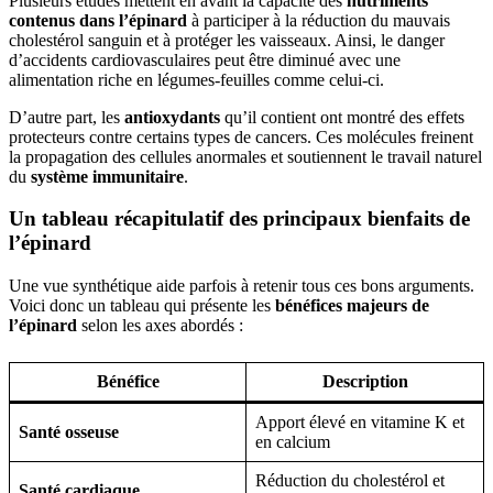
Plusieurs études mettent en avant la capacité des
nutriments
contenus dans l’épinard
à participer à la réduction du mauvais
cholestérol sanguin et à protéger les vaisseaux. Ainsi, le danger
d’accidents cardiovasculaires peut être diminué avec une
alimentation riche en légumes-feuilles comme celui-ci.
D’autre part, les
antioxydants
qu’il contient ont montré des effets
protecteurs contre certains types de cancers. Ces molécules freinent
la propagation des cellules anormales et soutiennent le travail naturel
du
système immunitaire
.
Un tableau récapitulatif des principaux bienfaits de
l’épinard
Une vue synthétique aide parfois à retenir tous ces bons arguments.
Voici donc un tableau qui présente les
bénéfices majeurs de
l’épinard
selon les axes abordés :
Bénéfice
Description
Apport élevé en vitamine K et
Santé osseuse
en calcium
Réduction du cholestérol et
Santé cardiaque