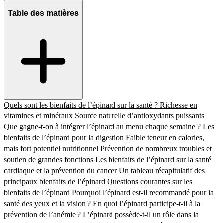
Table des matières
Quels sont les bienfaits de l’épinard sur la santé ?
Richesse en
vitamines et minéraux
Source naturelle d’antioxydants puissants
Que gagne-t-on à intégrer l’épinard au menu chaque semaine ?
Les
bienfaits de l’épinard pour la digestion
Faible teneur en calories,
mais fort potentiel nutritionnel
Prévention de nombreux troubles et
soutien de grandes fonctions
Les bienfaits de l’épinard sur la santé
cardiaque et la prévention du cancer
Un tableau récapitulatif des
principaux bienfaits de l’épinard
Questions courantes sur les
bienfaits de l’épinard
Pourquoi l’épinard est-il recommandé pour la
santé des yeux et la vision ?
En quoi l’épinard participe-t-il à la
prévention de l’anémie ?
L’épinard possède-t-il un rôle dans la