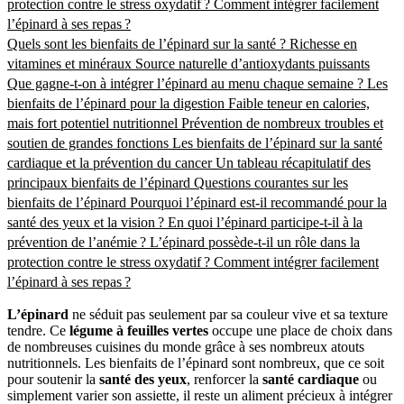
protection contre le stress oxydatif ?
Comment intégrer facilement
l’épinard à ses repas ?
Quels sont les bienfaits de l’épinard sur la santé ?
Richesse en
vitamines et minéraux
Source naturelle d’antioxydants puissants
Que gagne-t-on à intégrer l’épinard au menu chaque semaine ?
Les
bienfaits de l’épinard pour la digestion
Faible teneur en calories,
mais fort potentiel nutritionnel
Prévention de nombreux troubles et
soutien de grandes fonctions
Les bienfaits de l’épinard sur la santé
cardiaque et la prévention du cancer
Un tableau récapitulatif des
principaux bienfaits de l’épinard
Questions courantes sur les
bienfaits de l’épinard
Pourquoi l’épinard est-il recommandé pour la
santé des yeux et la vision ?
En quoi l’épinard participe-t-il à la
prévention de l’anémie ?
L’épinard possède-t-il un rôle dans la
protection contre le stress oxydatif ?
Comment intégrer facilement
l’épinard à ses repas ?
L’épinard
ne séduit pas seulement par sa couleur vive et sa texture
tendre. Ce
légume à feuilles vertes
occupe une place de choix dans
de nombreuses cuisines du monde grâce à ses nombreux atouts
nutritionnels. Les bienfaits de l’épinard sont nombreux, que ce soit
pour soutenir la
santé des yeux
, renforcer la
santé cardiaque
ou
simplement varier son assiette, il reste un aliment précieux à intégrer