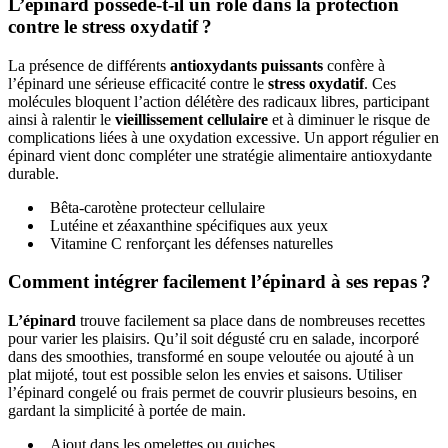
L’épinard possède-t-il un rôle dans la protection
contre le stress oxydatif ?
La présence de différents
antioxydants puissants
confère à
l’épinard une sérieuse efficacité contre le
stress oxydatif
. Ces
molécules bloquent l’action délétère des radicaux libres, participant
ainsi à ralentir le
vieillissement cellulaire
et à diminuer le risque de
complications liées à une oxydation excessive. Un apport régulier en
épinard vient donc compléter une stratégie alimentaire antioxydante
durable.
Bêta-carotène protecteur cellulaire
Lutéine et zéaxanthine spécifiques aux yeux
Vitamine C renforçant les défenses naturelles
Comment intégrer facilement l’épinard à ses repas ?
L’épinard
trouve facilement sa place dans de nombreuses recettes
pour varier les plaisirs. Qu’il soit dégusté cru en salade, incorporé
dans des smoothies, transformé en soupe veloutée ou ajouté à un
plat mijoté, tout est possible selon les envies et saisons. Utiliser
l’épinard congelé ou frais permet de couvrir plusieurs besoins, en
gardant la simplicité à portée de main.
Ajout dans les omelettes ou quiches