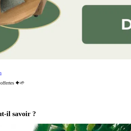
n
offertes 🐠🌱
t-il savoir ?