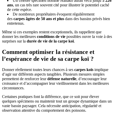
Un célèbre spécimen nommé Hanako aurait vécu jusqu’à
226
ans
, un cas très rare souvent cité pour illustrer le potentiel caché
de cette espèce.
De nombreux propriétaires évoquent régulièrement
des
carpes âgées de 50 ans et plus
dans des bassins privés bien
entretenus.
Même si ces exemples restent exceptionnels, ils rappellent que
donner les meilleures
conditions de vie
possibles ouvre la voie à des
surprises sur la
durée de vie de la carpe koï
.
Comment optimiser la résistance et
l’espérance de vie de sa carpe koï ?
Donner réellement toutes leurs chances à ses
carpes koïs
implique
d’agir sur différents aspects tangibles. Plusieurs mesures simples
permettent de renforcer leur
défense naturelle
, d’encourager leur
croissance et d’accompagner leur vieillissement dans les meilleures
circonstances.
Certaines pratiques font la différence, que ce soit pour élever
quelques spécimens ou maintenir tout un groupe dynamique dans un
vaste bassin paysager. Cela nécessite anticipation, régularité et
observation attentive du comportement des poissons.