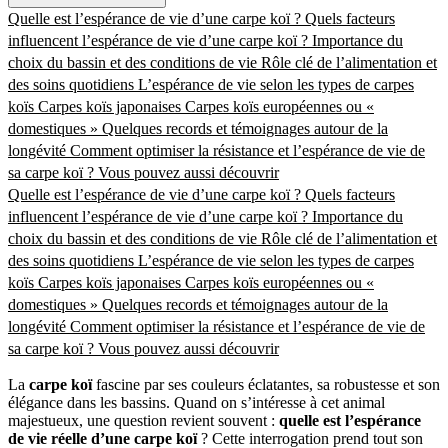
Quelle est l’espérance de vie d’une carpe koï ?
Quels facteurs
influencent l’espérance de vie d’une carpe koï ?
Importance du
choix du bassin et des conditions de vie
Rôle clé de l’alimentation et
des soins quotidiens
L’espérance de vie selon les types de carpes
koïs
Carpes koïs japonaises
Carpes koïs européennes ou «
domestiques »
Quelques records et témoignages autour de la
longévité
Comment optimiser la résistance et l’espérance de vie de
sa carpe koï ?
Vous pouvez aussi découvrir
Quelle est l’espérance de vie d’une carpe koï ?
Quels facteurs
influencent l’espérance de vie d’une carpe koï ?
Importance du
choix du bassin et des conditions de vie
Rôle clé de l’alimentation et
des soins quotidiens
L’espérance de vie selon les types de carpes
koïs
Carpes koïs japonaises
Carpes koïs européennes ou «
domestiques »
Quelques records et témoignages autour de la
longévité
Comment optimiser la résistance et l’espérance de vie de
sa carpe koï ?
Vous pouvez aussi découvrir
La
carpe koï
fascine par ses couleurs éclatantes, sa robustesse et son
élégance dans les bassins. Quand on s’intéresse à cet animal
majestueux, une question revient souvent :
quelle est l’espérance
de vie réelle d’une carpe koï
? Cette interrogation prend tout son