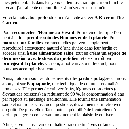
mes petits-enfants dans les yeux en leur assurant qu’à mon humble
niveau, j’aurai tenté de contribuer à préserver leur planète.
Voici la motivation profonde qui m’a incité à créer
A River in The
Garden.
Pour
reconnecter l’Homme au Vivant
. Pour démontrer que l’on
peut à la fois
prendre soin des Hommes et de la planète
. Pour
montrer aux familles
, comment elles peuvent simplement
reproduire l’écosystème naturel d’une rivière dans leur jardin et
accéder ainsi à
une alimentation saine
, tout en créant
un espace de
déconnexion avec le stress du quotidien
, et de surcroît,
en
protégeant la planète
. Car oui, à notre niveau individuel, nous
pouvons accomplir beaucoup.
Ainsi, notre mission est de
réinventer les jardins potagers
en nous
appuyant sur
l’aquaponie
, une technique de culture aux qualités
immenses. Elle permet de cultiver fruits, légumes et protéines (en
élevant des poissons) en réduisant de 90 %, la consommation d’eau
par rapport au jardinage traditionnel. Elle fournit une alimentation
saine et naturelle, sans aucun pesticide, des aliments qui retrouvent
du goût. De plus, elle efface toute la pénibilité de l’entretien d’un
jardin potager en conservant uniquement le plaisir de cultiver.
Alors, si vous aussi vous souhaitez transmettre à vos enfants la