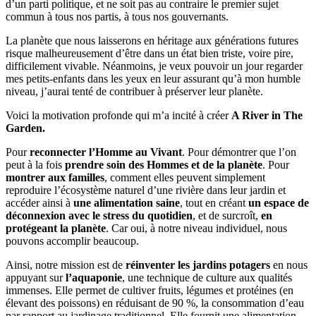
d’un parti politique, et ne soit pas au contraire le premier sujet
commun à tous nos partis, à tous nos gouvernants.
La planète que nous laisserons en héritage aux générations futures
risque malheureusement d’être dans un état bien triste, voire pire,
difficilement vivable. Néanmoins, je veux pouvoir un jour regarder
mes petits-enfants dans les yeux en leur assurant qu’à mon humble
niveau, j’aurai tenté de contribuer à préserver leur planète.
Voici la motivation profonde qui m’a incité à créer
A River in The
Garden.
Pour
reconnecter l’Homme au Vivant
. Pour démontrer que l’on
peut à la fois
prendre soin des Hommes et de la planète
. Pour
montrer aux familles
, comment elles peuvent simplement
reproduire l’écosystème naturel d’une rivière dans leur jardin et
accéder ainsi à
une alimentation saine
, tout en créant
un espace de
déconnexion avec le stress du quotidien
, et de surcroît,
en
protégeant la planète
. Car oui, à notre niveau individuel, nous
pouvons accomplir beaucoup.
Ainsi, notre mission est de
réinventer les jardins potagers
en nous
appuyant sur
l’aquaponie
, une technique de culture aux qualités
immenses. Elle permet de cultiver fruits, légumes et protéines (en
élevant des poissons) en réduisant de 90 %, la consommation d’eau
par rapport au jardinage traditionnel. Elle fournit une alimentation