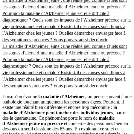
La maladie d’Alzheimer jeune : une réalité peu connue
Quels sont
les signes d’alerte d’une maladie d’Alzheimer jeune ou précoce ?
Pourquoi la maladie d’Alzheimer jeune est-elle difficile à
diagnostiquer ?
Quels sont les impacts de l’Alzheimer précoce sur la
vie professionnelle et sociale ?
Existe-t-il des causes spécifiques à
l’Alzheimer chez les jeunes ?
Quelles démarches envisager face à
des symptômes précoces ?
Vous pouvez aussi découvrir
La maladie d’Alzheimer jeune : une réalité peu connue
Quels sont
les signes d’alerte d’une maladie d’Alzheimer jeune ou précoce ?
Pourquoi la maladie d’Alzheimer jeune est-elle difficile à
diagnostiquer ?
Quels sont les impacts de l’Alzheimer précoce sur la
vie professionnelle et sociale ?
Existe-t-il des causes spécifiques à
l’Alzheimer chez les jeunes ?
Quelles démarches envisager face à
des symptômes précoces ?
Vous pouvez aussi découvrir
Lorsqu’on évoque
la maladie d’Alzheimer
, on pense souvent à une
pathologie touchant uniquement les personnes âgées. Pourtant, il
existe une réalité bien différente et encore trop méconnue :
la
maladie d’Alzheimer peut toucher des individus jeunes
, parfois
dès la quarantaine. Ce phénomène porte le nom de
maladie
d’Alzheimer jeune ou précoce
et concerne des personnes bien en
dessous du seuil classique des 65 ans. En explorant ce sujet en