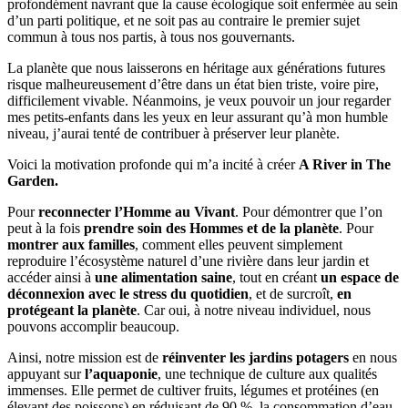
profondément navrant que la cause écologique soit enfermée au sein
d’un parti politique, et ne soit pas au contraire le premier sujet
commun à tous nos partis, à tous nos gouvernants.
La planète que nous laisserons en héritage aux générations futures
risque malheureusement d’être dans un état bien triste, voire pire,
difficilement vivable. Néanmoins, je veux pouvoir un jour regarder
mes petits-enfants dans les yeux en leur assurant qu’à mon humble
niveau, j’aurai tenté de contribuer à préserver leur planète.
Voici la motivation profonde qui m’a incité à créer
A River in The
Garden.
Pour
reconnecter l’Homme au Vivant
. Pour démontrer que l’on
peut à la fois
prendre soin des Hommes et de la planète
. Pour
montrer aux familles
, comment elles peuvent simplement
reproduire l’écosystème naturel d’une rivière dans leur jardin et
accéder ainsi à
une alimentation saine
, tout en créant
un espace de
déconnexion avec le stress du quotidien
, et de surcroît,
en
protégeant la planète
. Car oui, à notre niveau individuel, nous
pouvons accomplir beaucoup.
Ainsi, notre mission est de
réinventer les jardins potagers
en nous
appuyant sur
l’aquaponie
, une technique de culture aux qualités
immenses. Elle permet de cultiver fruits, légumes et protéines (en
élevant des poissons) en réduisant de 90 %, la consommation d’eau