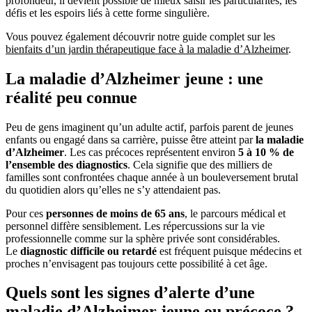
profondeur, il devient possible de mieux saisir les particularités, les
défis et les espoirs liés à cette forme singulière.
Vous pouvez également découvrir notre guide complet sur les
bienfaits d’un jardin thérapeutique face à la maladie d’Alzheimer
.
La maladie d’Alzheimer jeune : une
réalité peu connue
Peu de gens imaginent qu’un adulte actif, parfois parent de jeunes
enfants ou engagé dans sa carrière, puisse être atteint par
la maladie
d’Alzheimer
. Les cas précoces représentent environ
5 à 10 % de
l’ensemble des diagnostics
. Cela signifie que des milliers de
familles sont confrontées chaque année à un bouleversement brutal
du quotidien alors qu’elles ne s’y attendaient pas.
Pour ces
personnes de moins de 65 ans
, le parcours médical et
personnel diffère sensiblement. Les répercussions sur la vie
professionnelle comme sur la sphère privée sont considérables.
Le
diagnostic difficile ou retardé
est fréquent puisque médecins et
proches n’envisagent pas toujours cette possibilité à cet âge.
Quels sont les signes d’alerte d’une
maladie d’Alzheimer jeune ou précoce ?