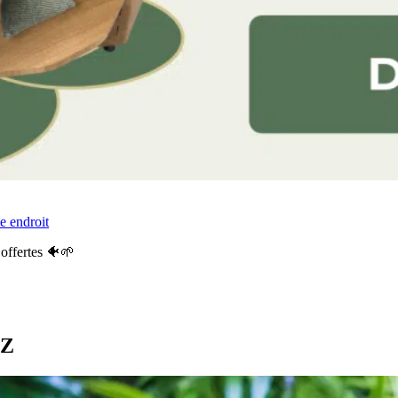
e endroit
offertes 🐠🌱
 Z