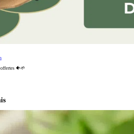
n
offertes 🐠🌱
is