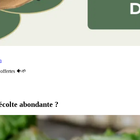
n
offertes 🐠🌱
écolte abondante ?