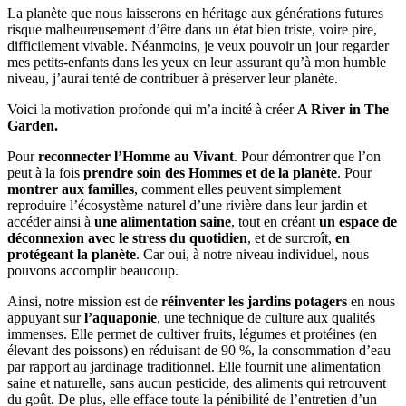
La planète que nous laisserons en héritage aux générations futures
risque malheureusement d’être dans un état bien triste, voire pire,
difficilement vivable. Néanmoins, je veux pouvoir un jour regarder
mes petits-enfants dans les yeux en leur assurant qu’à mon humble
niveau, j’aurai tenté de contribuer à préserver leur planète.
Voici la motivation profonde qui m’a incité à créer
A River in The
Garden.
Pour
reconnecter l’Homme au Vivant
. Pour démontrer que l’on
peut à la fois
prendre soin des Hommes et de la planète
. Pour
montrer aux familles
, comment elles peuvent simplement
reproduire l’écosystème naturel d’une rivière dans leur jardin et
accéder ainsi à
une alimentation saine
, tout en créant
un espace de
déconnexion avec le stress du quotidien
, et de surcroît,
en
protégeant la planète
. Car oui, à notre niveau individuel, nous
pouvons accomplir beaucoup.
Ainsi, notre mission est de
réinventer les jardins potagers
en nous
appuyant sur
l’aquaponie
, une technique de culture aux qualités
immenses. Elle permet de cultiver fruits, légumes et protéines (en
élevant des poissons) en réduisant de 90 %, la consommation d’eau
par rapport au jardinage traditionnel. Elle fournit une alimentation
saine et naturelle, sans aucun pesticide, des aliments qui retrouvent
du goût. De plus, elle efface toute la pénibilité de l’entretien d’un