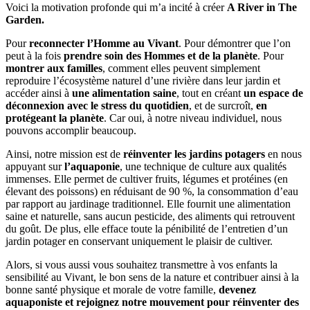
Voici la motivation profonde qui m’a incité à créer
A River in The
Garden.
Pour
reconnecter l’Homme au Vivant
. Pour démontrer que l’on
peut à la fois
prendre soin des Hommes et de la planète
. Pour
montrer aux familles
, comment elles peuvent simplement
reproduire l’écosystème naturel d’une rivière dans leur jardin et
accéder ainsi à
une alimentation saine
, tout en créant
un espace de
déconnexion avec le stress du quotidien
, et de surcroît,
en
protégeant la planète
. Car oui, à notre niveau individuel, nous
pouvons accomplir beaucoup.
Ainsi, notre mission est de
réinventer les jardins potagers
en nous
appuyant sur
l’aquaponie
, une technique de culture aux qualités
immenses. Elle permet de cultiver fruits, légumes et protéines (en
élevant des poissons) en réduisant de 90 %, la consommation d’eau
par rapport au jardinage traditionnel. Elle fournit une alimentation
saine et naturelle, sans aucun pesticide, des aliments qui retrouvent
du goût. De plus, elle efface toute la pénibilité de l’entretien d’un
jardin potager en conservant uniquement le plaisir de cultiver.
Alors, si vous aussi vous souhaitez transmettre à vos enfants la
sensibilité au Vivant, le bon sens de la nature et contribuer ainsi à la
bonne santé physique et morale de votre famille,
devenez
aquaponiste et rejoignez notre mouvement pour réinventer des