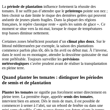
La
période de plantation
influence fortement la réussite des
tomates. Il ne suffit pas d’attendre que le
printemps
pointe son nez ;
bien choisir sa date limite le risque des dernières gelées qui peuvent
anéantir de jeunes plants fragiles. Dans la plupart des régions
françaises, le repère classique reste « après les saints de glace ». Ce
moment se situe vers la mi-mai, lorsque le risque de températures
trop basses diminue nettement.
Certaines zones bénéficient pourtant d’un
climat plus doux
. Sur le
littoral méditerranéen par exemple, la saison des plantations
commence parfois plus tôt, dès la fin avril ou début mai. À l’inverse,
dans le nord ou en montagne, attendre la deuxième quinzaine de mai
reste préférable. Toujours surveiller les
prévisions
météorologiques
s’avère prudent avant de réaliser la transplantation
en pleine terre.
Quand planter les tomates : distinguer les périodes
de semis et de plantation
Planter les tomates
ne signifie pas forcément semer directement en
pleine terre. La première étape, appelée
semis des tomates
,
intervient bien en amont. Dès le mois de mars, il est possible de
commencer à semer à l’abri, sur un rebord de fenêtre ou dans une
mini-serre chauffée. Cette avance donne aux futurs plants le temps