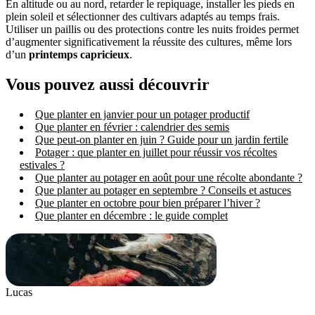
En altitude ou au nord, retarder le repiquage, installer les pieds en
plein soleil et sélectionner des cultivars adaptés au temps frais.
Utiliser un paillis ou des protections contre les nuits froides permet
d’augmenter significativement la réussite des cultures, même lors
d’un
printemps capricieux
.
Vous pouvez aussi découvrir
Que planter en janvier pour un potager productif
Que planter en février : calendrier des semis
Que peut-on planter en juin ? Guide pour un jardin fertile
Potager : que planter en juillet pour réussir vos récoltes
estivales ?
Que planter au potager en août pour une récolte abondante ?
Que planter au potager en septembre ? Conseils et astuces
Que planter en octobre pour bien préparer l’hiver ?
Que planter en décembre : le guide complet
Lucas