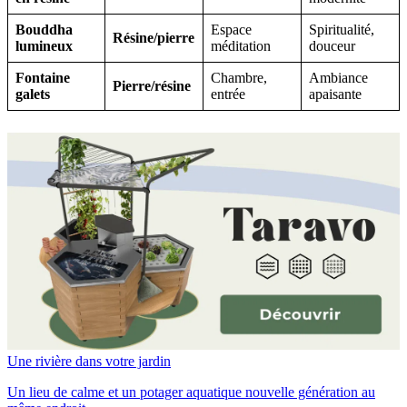
Bouddha
Espace
Spiritualité,
Résine/pierre
lumineux
méditation
douceur
Fontaine
Chambre,
Ambiance
Pierre/résine
galets
entrée
apaisante
Une rivière dans votre jardin
Un lieu de calme et un potager aquatique nouvelle génération au