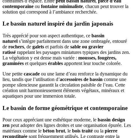
contraintes d’espace. Entre
petit bassin naturel
,
pièce d’eau
contemporaine
ou
fontaine minimaliste
, chacun peut trouver la
solution qui correspond à l’ambiance recherchée.
Le bassin naturel inspiré du jardin japonais
Très apprécié pour son aspect authentique, ce
bassin
naturel
s’intègre parfaitement dans une zone ombragée, entouré
de
rochers
, de
galets
et parfois de
sable ou gravier
ratissé
rappelant les paysages miniatures typiques des jardins zen.
La végétation y est dense mais variée :
mousses, fougères,
graminées
et quelques
érables
apportent leur touche colorée.
Une petite
cascade
ou une lame d’eau renforce la dynamique du
lieu, tandis que l’utilisation d’
accessoires de bassin
comme une
pompe silencieuse garantit la circulation paisible de l’eau. Cette
création unit harmonieusement éléments végétaux, minéraux et
aquatiques pour une immersion totale.
Le bassin de forme géométrique et contemporaine
Pour ceux appréciant une esthétique moderne, le
bassin design
zen
peut adopter des lignes droites et une organisation épurée. Les
matériaux comme le
béton brut
, le
bois traité
ou la
pierre
reconstituée
sont fréquemment utilisés. Le contraste entre la