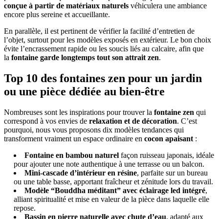
conçue à partir de matériaux naturels
véhiculera une ambiance
encore plus sereine et accueillante.
En parallèle, il est pertinent de vérifier la facilité d’entretien de
l’objet, surtout pour les modèles exposés en extérieur. Le bon choix
évite l’encrassement rapide ou les soucis liés au calcaire, afin que
la
fontaine garde longtemps tout son attrait zen
.
Top 10 des fontaines zen pour un jardin
ou une pièce dédiée au bien-être
Nombreuses sont les inspirations pour trouver la
fontaine zen
qui
correspond à vos envies de
relaxation et de décoration
. C’est
pourquoi, nous vous proposons dix modèles tendances qui
transforment vraiment un espace ordinaire en
cocon apaisant
:
Fontaine en bambou naturel
façon ruisseau japonais, idéale
pour ajouter une note authentique à une terrasse ou un balcon.
Mini-cascade d’intérieur en résine
, parfaite sur un bureau
ou une table basse, apportant fraîcheur et zénitude lors du travail.
Modèle “Bouddha méditant” avec éclairage led intégré
,
alliant spiritualité et mise en valeur de la pièce dans laquelle elle
repose.
Bassin en pierre naturelle avec chute d’eau
, adapté aux