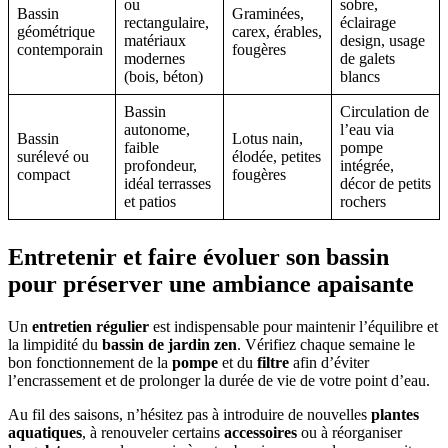
ou
sobre,
Bassin
Graminées,
rectangulaire,
éclairage
géométrique
carex, érables,
matériaux
design, usage
contemporain
fougères
modernes
de galets
(bois, béton)
blancs
Bassin
Circulation de
autonome,
l’eau via
Bassin
Lotus nain,
faible
pompe
surélevé ou
élodée, petites
profondeur,
intégrée,
compact
fougères
idéal terrasses
décor de petits
et patios
rochers
Entretenir et faire évoluer son bassin
pour préserver une ambiance apaisante
Un
entretien régulier
est indispensable pour maintenir l’équilibre et
la limpidité du
bassin de jardin zen
. Vérifiez chaque semaine le
bon fonctionnement de la
pompe
et du
filtre
afin d’éviter
l’encrassement et de prolonger la durée de vie de votre point d’eau.
Au fil des saisons, n’hésitez pas à introduire de nouvelles
plantes
aquatiques
, à renouveler certains
accessoires
ou à réorganiser