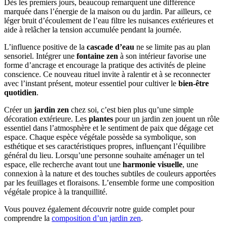
Dès les premiers jours, beaucoup remarquent une différence
marquée dans l’énergie de la maison ou du jardin. Par ailleurs, ce
léger bruit d’écoulement de l’eau filtre les nuisances extérieures et
aide à relâcher la tension accumulée pendant la journée.
L’influence positive de la
cascade d’eau
ne se limite pas au plan
sensoriel. Intégrer une
fontaine zen
à son intérieur favorise une
forme d’ancrage et encourage la pratique des activités de pleine
conscience. Ce nouveau rituel invite à ralentir et à se reconnecter
avec l’instant présent, moteur essentiel pour cultiver le
bien-être
quotidien
.
Créer un
jardin zen
chez soi, c’est bien plus qu’une simple
décoration extérieure. Les
plantes
pour un jardin zen jouent un rôle
essentiel dans l’atmosphère et le sentiment de paix que dégage cet
espace. Chaque espèce végétale possède sa symbolique, son
esthétique et ses caractéristiques propres, influençant l’équilibre
général du lieu. Lorsqu’une personne souhaite aménager un tel
espace, elle recherche avant tout une
harmonie visuelle
, une
connexion à la nature et des touches subtiles de couleurs apportées
par les feuillages et floraisons. L’ensemble forme une composition
végétale propice à la tranquillité.
Vous pouvez également découvrir notre guide complet pour
comprendre la
composition d’un jardin zen
.