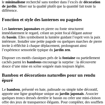
le
minimalisme
recherché sans tomber dans l’excès de
décoration
de jardin
. Miser sur la qualité plutôt que la quantité fait toute la
différence.
Fonction et style des lanternes ou pagodes
Les
lanternes japonaises
en pierre ou fonte structurent
immédiatement le regard, créant un point focal élégant autour
du
bassin
. Elles symbolisent la lumière guidant l’esprit vers la paix
intérieure. Installer une petite pagode ou quelques marches de pierre
invite à réfléchir à chaque déplacement, prolongeant ainsi
l’expérience sensorielle typique du
jardin zen
.
Disposer ces motifs classiques près de la
fontaine
ou partiellement
cachés parmi les
bambous
encourage la surprise : la découverte
douce d’une mise en scène soignée mais toujours légère.
Bambou et décorations naturelles pour un rendu
épuré
Le
bambou
, présenté en haie, palissade ou simple tube décoratif,
apporte une ligne graphique unique au
jardin japonais
. Associer
quelques troncs dressés derrière le bassin ou créer une mini-cloison
offre des jeux de transparence élégants. Pour compléter, des soufflets