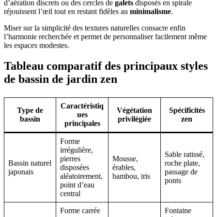
d’aération discrets ou des cercles de
galets
disposés en spirale
réjouissent l’œil tout en restant fidèles au
minimalisme
.
Miser sur la simplicité des textures naturelles consacre enfin
l’harmonie recherchée et permet de personnaliser facilement même
les espaces modestes.
Tableau comparatif des principaux styles
de bassin de jardin zen
Caractéristiq
Type de
Végétation
Spécificités
ues
bassin
privilégiée
zen
principales
Forme
irrégulière,
Sable ratissé,
pierres
Mousse,
Bassin naturel
roche plate,
disposées
érables,
japonais
passage de
aléatoirement,
bambou, iris
ponts
point d’eau
central
Forme carrée
Fontaine