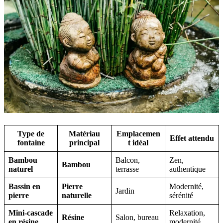
Type de
Matériau
Emplacemen
Effet attendu
fontaine
principal
t idéal
Bambou
Balcon,
Zen,
Bambou
naturel
terrasse
authentique
Bassin en
Pierre
Modernité,
Jardin
pierre
naturelle
sérénité
Mini-cascade
Relaxation,
Résine
Salon, bureau
en résine
modernité