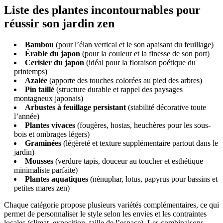
Liste des plantes incontournables pour
réussir son jardin zen
Bambou
(pour l’élan vertical et le son apaisant du feuillage)
Érable du japon
(pour la couleur et la finesse de son port)
Cerisier du japon
(idéal pour la floraison poétique du
printemps)
Azalée
(apporte des touches colorées au pied des arbres)
Pin taillé
(structure durable et rappel des paysages
montagneux japonais)
Arbustes à feuillage persistant
(stabilité décorative toute
l’année)
Plantes vivaces
(fougères, hostas, heuchères pour les sous-
bois et ombrages légers)
Graminées
(légèreté et texture supplémentaire partout dans le
jardin)
Mousses
(verdure tapis, douceur au toucher et esthétique
minimaliste parfaite)
Plantes aquatiques
(nénuphar, lotus, papyrus pour bassins et
petites mares zen)
Chaque catégorie propose plusieurs variétés complémentaires, ce qui
permet de personnaliser le style selon les envies et les contraintes
locales (climat, exposition, taille de l’espace). Les combinaisons