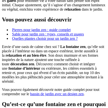
les
galets
pour redonner vie à votre bassin sans perdre son esprit
initial. Chaque ajustement, qu’il s’agisse d’un changement lumineux
ou végétal, enrichira votre expérience de
relaxation
dans le jardin.
Vous pouvez aussi découvrir
Pierres pour jardin zen : guide complet
Sable pour jardin zen : types, conseils et usages
Quelles plantes choisir pour un jardin zen ?
Envie d’une oasis de calme chez soi ?
La fontaine zen
, qu’elle soit
placée à l’intérieur ou dans un espace extérieur, invite aussitôt à
la
relaxation et au bien-être
. Son doux murmure et ses formes
inspirées de la nature ajoutent une touche raffinée à
toute
décoration zen
. Découvrez comment choisir et intégrer
une
fontaine d’intérieur
ou extérieure, les critères essentiels à
retenir et, pour ceux qui rêvent d’un écrin paisible, un top 10 des
modèles les plus plébiscités pour créer une atmosphère invitant à la
sérénité.
Vous pouvez également découvrir notre guide complet pour tout
comprendre sur le
bassin de jardin avec un design zen
.
Qu’est-ce qu’une fontaine zen et pourquoi