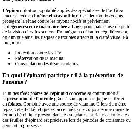
L’épinard
doit sa popularité auprès des spécialistes de l’œil à sa
teneur élevée en
lutéine et zéaxanthine
. Ces deux antioxydants
protègent la rétine contre les rayons nocifs et préviennent
la
dégénérescence maculaire liée à l’âge
, principale cause de perte
de la vision chez les seniors. En intégrant ce légume régulièrement,
on diminue ainsi les risques de troubles affectant la clarté visuelle à
long terme.
Protection contre les UV
Préservation de la macula
Consolidation des tissus oculaires
En quoi l’épinard participe-t-il à la prévention de
l’anémie ?
L’un des rôles phares de
l’épinard
concerne sa contribution à
la
prévention de l’anémie
grâce à son apport conjugué en
fer
et
en
folates
. Combiné avec une source de vitamine C lors du même
repas, cet effet bénéfique est accentué car le corps absorbe mieux le
fer non héminique présent dans les végétaux. La richesse en folates
des feuilles d’épinard est précieuse lors de périodes de croissance ou
pendant la grossesse.