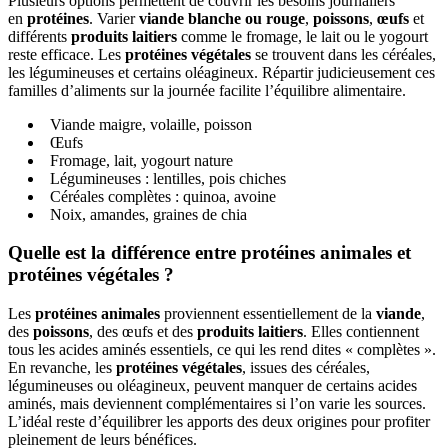
Plusieurs options permettent de couvrir les besoins journaliers
en
protéines
. Varier
viande blanche ou rouge
,
poissons
,
œufs
et
différents
produits laitiers
comme le fromage, le lait ou le yogourt
reste efficace. Les
protéines végétales
se trouvent dans les céréales,
les légumineuses et certains oléagineux. Répartir judicieusement ces
familles d’aliments sur la journée facilite l’équilibre alimentaire.
Viande maigre, volaille, poisson
Œufs
Fromage, lait, yogourt nature
Légumineuses : lentilles, pois chiches
Céréales complètes : quinoa, avoine
Noix, amandes, graines de chia
Quelle est la différence entre protéines animales et
protéines végétales ?
Les
protéines animales
proviennent essentiellement de la
viande
,
des
poissons
, des œufs et des
produits laitiers
. Elles contiennent
tous les acides aminés essentiels, ce qui les rend dites « complètes ».
En revanche, les
protéines végétales
, issues des céréales,
légumineuses ou oléagineux, peuvent manquer de certains acides
aminés, mais deviennent complémentaires si l’on varie les sources.
L’idéal reste d’équilibrer les apports des deux origines pour profiter
pleinement de leurs bénéfices.