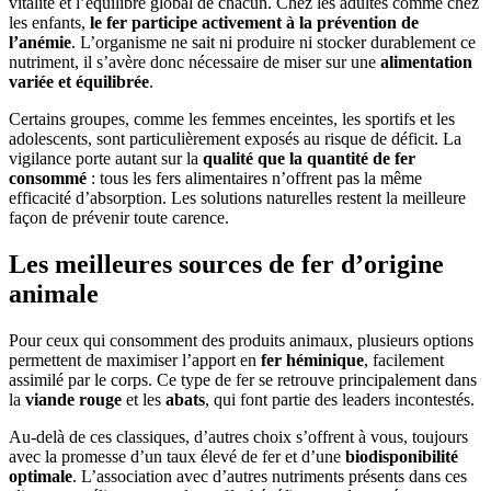
vitalité et l’équilibre global de chacun. Chez les adultes comme chez
les enfants,
le fer participe activement à la prévention de
l’anémie
. L’organisme ne sait ni produire ni stocker durablement ce
nutriment, il s’avère donc nécessaire de miser sur une
alimentation
variée et équilibrée
.
Certains groupes, comme les femmes enceintes, les sportifs et les
adolescents, sont particulièrement exposés au risque de déficit. La
vigilance porte autant sur la
qualité que la quantité de fer
consommé
: tous les fers alimentaires n’offrent pas la même
efficacité d’absorption. Les solutions naturelles restent la meilleure
façon de prévenir toute carence.
Les meilleures sources de fer d’origine
animale
Pour ceux qui consomment des produits animaux, plusieurs options
permettent de maximiser l’apport en
fer héminique
, facilement
assimilé par le corps. Ce type de fer se retrouve principalement dans
la
viande rouge
et les
abats
, qui font partie des leaders incontestés.
Au-delà de ces classiques, d’autres choix s’offrent à vous, toujours
avec la promesse d’un taux élevé de fer et d’une
biodisponibilité
optimale
. L’association avec d’autres nutriments présents dans ces