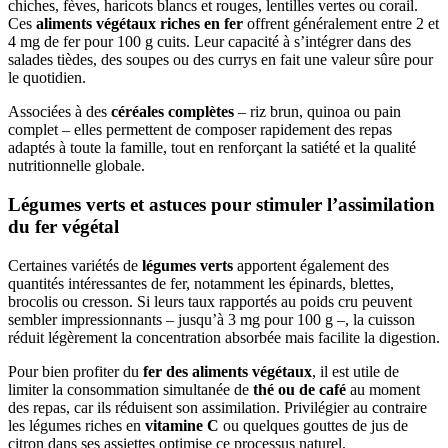
chiches, fèves, haricots blancs et rouges, lentilles vertes ou corail.
Ces
aliments végétaux riches en fer
offrent généralement entre 2 et
4 mg de fer pour 100 g cuits. Leur capacité à s’intégrer dans des
salades tièdes, des soupes ou des currys en fait une valeur sûre pour
le quotidien.
Associées à des
céréales complètes
– riz brun, quinoa ou pain
complet – elles permettent de composer rapidement des repas
adaptés à toute la famille, tout en renforçant la satiété et la qualité
nutritionnelle globale.
Légumes verts et astuces pour stimuler l’assimilation
du fer végétal
Certaines variétés de
légumes verts
apportent également des
quantités intéressantes de fer, notamment les épinards, blettes,
brocolis ou cresson. Si leurs taux rapportés au poids cru peuvent
sembler impressionnants – jusqu’à 3 mg pour 100 g –, la cuisson
réduit légèrement la concentration absorbée mais facilite la digestion.
Pour bien profiter du
fer des aliments végétaux
, il est utile de
limiter la consommation simultanée de
thé ou de café
au moment
des repas, car ils réduisent son assimilation. Privilégier au contraire
les légumes riches en
vitamine C
ou quelques gouttes de jus de
citron dans ses assiettes optimise ce processus naturel.