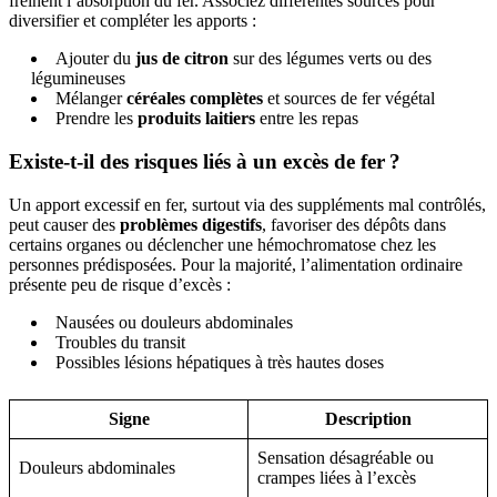
freinent l’absorption du fer. Associez différentes sources pour
diversifier et compléter les apports :
Ajouter du
jus de citron
sur des légumes verts ou des
légumineuses
Mélanger
céréales complètes
et sources de fer végétal
Prendre les
produits laitiers
entre les repas
Existe-t-il des risques liés à un excès de fer ?
Un apport excessif en fer, surtout via des suppléments mal contrôlés,
peut causer des
problèmes digestifs
, favoriser des dépôts dans
certains organes ou déclencher une hémochromatose chez les
personnes prédisposées. Pour la majorité, l’alimentation ordinaire
présente peu de risque d’excès :
Nausées ou douleurs abdominales
Troubles du transit
Possibles lésions hépatiques à très hautes doses
Signe
Description
Sensation désagréable ou
Douleurs abdominales
crampes liées à l’excès