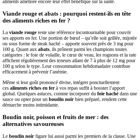
aliments améliore encore leur effet bénéfique sur la santé.
Viande rouge et abats : pourquoi restent-ils en tête
des aliments riches en fer ?
La
viande rouge
reste une référence incontournable pour couvrir
ses apports en fer. Une portion de bœuf – qu’elle soit grillée, mijotée
ou sous forme de steak haché – apporte souvent près de 3 mg pour
100 g. Quant aux
abats
, ils prônent parmi les champions toutes
catégories : le foie de volaille, le cœur de veau, les rognons et la rate
affichent régulièrement des teneurs allant de 7 à plus de 12 mg pour
100 g selon le type. Leur consommation hebdomadaire contribue
efficacement à prévenir l’anémie.
Même si leur goût prononcé divise, intégrer ponctuellement
ces
aliments riches en fer
à vos repas suffit à booster l’apport
global. Quelques astuces, comme incorporer du
foie haché
dans une
sauce ou opter pour un
boudin noir
bien préparé, rendent cette
démarche moins intimidante.
Boudin noir, poisson et fruits de mer : des
alternatives savoureuses
Le
boudin noir
figure lui aussi parmi les premiers de la classe. Une