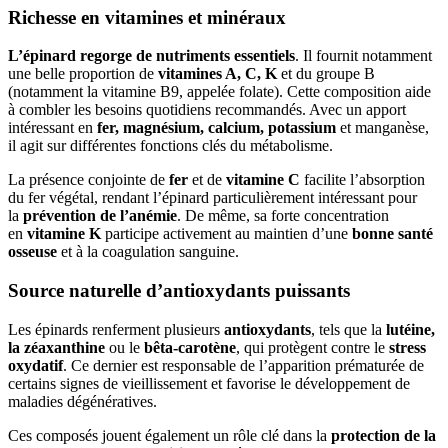
Richesse en vitamines et minéraux
L’épinard regorge de nutriments essentiels
. Il fournit notamment
une belle proportion de
vitamines A, C, K
et du groupe B
(notamment la vitamine B9, appelée folate). Cette composition aide
à combler les besoins quotidiens recommandés. Avec un apport
intéressant en
fer, magnésium, calcium, potassium
et manganèse,
il agit sur différentes fonctions clés du métabolisme.
La présence conjointe de
fer
et de
vitamine C
facilite l’absorption
du fer végétal, rendant l’épinard particulièrement intéressant pour
la
prévention de l’anémie
. De même, sa forte concentration
en
vitamine K
participe activement au maintien d’une
bonne santé
osseuse
et à la coagulation sanguine.
Source naturelle d’antioxydants puissants
Les épinards renferment plusieurs
antioxydants
, tels que la
lutéine,
la zéaxanthine
ou le
bêta-carotène
, qui protègent contre le
stress
oxydatif
. Ce dernier est responsable de l’apparition prématurée de
certains signes de vieillissement et favorise le développement de
maladies dégénératives.
Ces composés jouent également un rôle clé dans la
protection de la