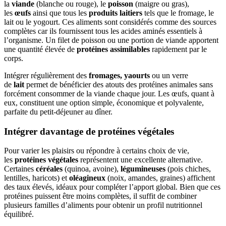
la
viande
(blanche ou rouge), le
poisson
(maigre ou gras),
les
œufs
ainsi que tous les
produits laitiers
tels que le fromage, le
lait ou le yogourt. Ces aliments sont considérés comme des sources
complètes car ils fournissent tous les acides aminés essentiels à
l’organisme. Un filet de poisson ou une portion de viande apportent
une quantité élevée de
protéines assimilables
rapidement par le
corps.
Intégrer régulièrement des
fromages, yaourts
ou un verre
de
lait
permet de bénéficier des atouts des protéines animales sans
forcément consommer de la viande chaque jour. Les œufs, quant à
eux, constituent une option simple, économique et polyvalente,
parfaite du petit-déjeuner au dîner.
Intégrer davantage de protéines végétales
Pour varier les plaisirs ou répondre à certains choix de vie,
les
protéines végétales
représentent une excellente alternative.
Certaines
céréales
(quinoa, avoine),
légumineuses
(pois chiches,
lentilles, haricots) et
oléagineux
(noix, amandes, graines) affichent
des taux élevés, idéaux pour compléter l’apport global. Bien que ces
protéines puissent être moins complètes, il suffit de combiner
plusieurs familles d’aliments pour obtenir un profil nutritionnel
équilibré.